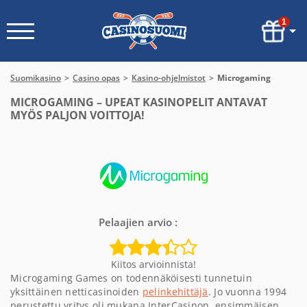
1
Suomikasino
Casino opas
Kasino-ohjelmistot
Microgaming
MICROGAMING – UPEAT KASINOPELIT ANTAVAT
MYÖS PALJON VOITTOJA!
Pelaajien arvio :
Kiitos arvioinnista!
Microgaming Games on todennäköisesti tunnetuin
yksittäinen netticasinoiden
pelinkehittäjä
. Jo vuonna 1994
perustettu yritys oli mukana InterCasinon, ensimmäisen