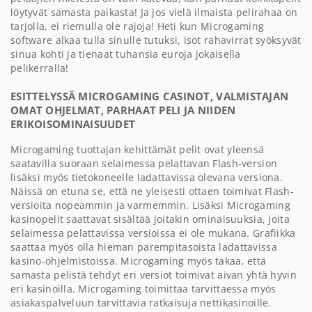
löytyvät samasta paikasta! Ja jos vielä ilmaista pelirahaa on
tarjolla, ei riemulla ole rajoja! Heti kun Microgaming
software alkaa tulla sinulle tutuksi, isot rahavirrat syöksyvät
sinua kohti ja tienaat tuhansia euroja jokaisella
pelikerralla!
ESITTELYSSÄ MICROGAMING CASINOT, VALMISTAJAN
OMAT OHJELMAT, PARHAAT PELI JA NIIDEN
ERIKOISOMINAISUUDET
Microgaming tuottajan kehittämät pelit ovat yleensä
saatavilla suoraan selaimessa pelattavan Flash-version
lisäksi myös tietokoneelle ladattavissa olevana versiona.
Näissä on etuna se, että ne yleisesti ottaen toimivat Flash-
versioita nopeammin ja varmemmin. Lisäksi Microgaming
kasinopelit saattavat sisältää joitakin ominaisuuksia, joita
selaimessa pelattavissa versioissa ei ole mukana. Grafiikka
saattaa myös olla hieman parempitasoista ladattavissa
kasino-ohjelmistoissa. Microgaming myös takaa, että
samasta pelistä tehdyt eri versiot toimivat aivan yhtä hyvin
eri kasinoilla. Microgaming toimittaa tarvittaessa myös
asiakaspalveluun tarvittavia ratkaisuja nettikasinoille.