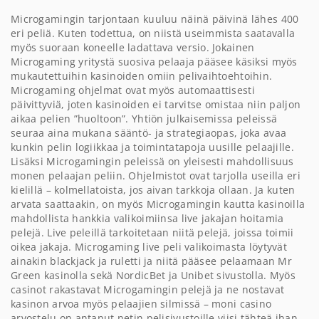
Microgamingin tarjontaan kuuluu näinä päivinä lähes 400
eri peliä. Kuten todettua, on niistä useimmista saatavalla
myös suoraan koneelle ladattava versio. Jokainen
Microgaming yritystä suosiva pelaaja pääsee käsiksi myös
mukautettuihin kasinoiden omiin pelivaihtoehtoihin.
Microgaming ohjelmat ovat myös automaattisesti
päivittyviä, joten kasinoiden ei tarvitse omistaa niin paljon
aikaa pelien ”huoltoon”. Yhtiön julkaisemissa peleissä
seuraa aina mukana sääntö- ja strategiaopas, joka avaa
kunkin pelin logiikkaa ja toimintatapoja uusille pelaajille.
Lisäksi Microgamingin peleissä on yleisesti mahdollisuus
monen pelaajan peliin. Ohjelmistot ovat tarjolla useilla eri
kielillä – kolmellatoista, jos aivan tarkkoja ollaan. Ja kuten
arvata saattaakin, on myös Microgamingin kautta kasinoilla
mahdollista hankkia valikoimiinsa live jakajan hoitamia
pelejä. Live peleillä tarkoitetaan niitä pelejä, joissa toimii
oikea jakaja. Microgaming live peli valikoimasta löytyvät
ainakin blackjack ja ruletti ja niitä pääsee pelaamaan Mr
Green kasinolla sekä NordicBet ja Unibet sivustolla. Myös
casinot rakastavat Microgamingin pelejä ja ne nostavat
kasinon arvoa myös pelaajien silmissä – moni casino
arvostelu on antanut netin pelisivustoille viisi tähteä ihan