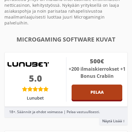
netticasinon, kehitystyössä. Nykyään yrityksellä on laaja
asiakaspohja ja noin parisataa rahapelisivustoa
maailmanlaajuisesti luottaa juuri Microgamingin
palveluihin.
MICROGAMING SOFTWARE KUVAT
500€
+200 ilmaiskierrokset +1
5.0
Bonus Crabiin
PELAA
Lunubet
18+. Säännöt ja ehdot voimassa | Pelaa vastuullisesti.
Laaja pelivalikoima +
Näytä Lisää
urheiluvedonlyönti