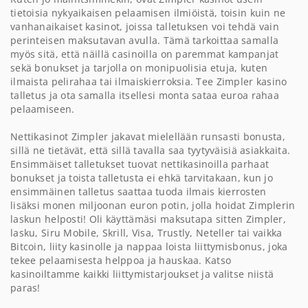
tietoisia nykyaikaisen pelaamisen ilmiöistä, toisin kuin ne
vanhanaikaiset kasinot, joissa talletuksen voi tehdä vain
perinteisen maksutavan avulla. Tämä tarkoittaa samalla
myös sitä, että näillä casinoilla on paremmat kampanjat
sekä bonukset ja tarjolla on monipuolisia etuja, kuten
ilmaista pelirahaa tai ilmaiskierroksia. Tee Zimpler kasino
talletus ja ota samalla itsellesi monta sataa euroa rahaa
pelaamiseen.
Nettikasinot Zimpler jakavat mielellään runsasti bonusta,
sillä ne tietävät, että sillä tavalla saa tyytyväisiä asiakkaita.
Ensimmäiset talletukset tuovat nettikasinoilla parhaat
bonukset ja toista talletusta ei ehkä tarvitakaan, kun jo
ensimmäinen talletus saattaa tuoda ilmais kierrosten
lisäksi monen miljoonan euron potin, jolla hoidat Zimplerin
laskun helposti! Oli käyttämäsi maksutapa sitten Zimpler,
lasku, Siru Mobile, Skrill, Visa, Trustly, Neteller tai vaikka
Bitcoin, liity kasinolle ja nappaa loista liittymisbonus, joka
tekee pelaamisesta helppoa ja hauskaa. Katso
kasinoiltamme kaikki liittymistarjoukset ja valitse niistä
paras!