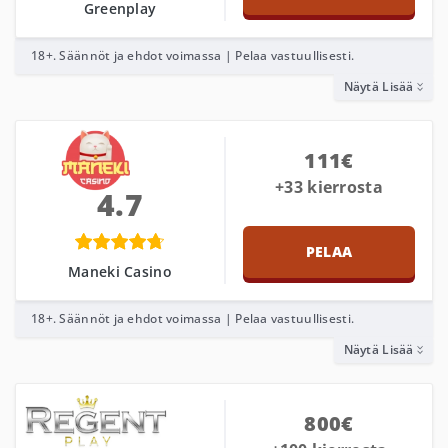
Greenplay
18+. Säännöt ja ehdot voimassa | Pelaa vastuullisesti.
Huima 100 % bonus
Näytä Lisää
Pelejä ja raaputusarpoja
Myös mobiiliversiona
111€
+33 kierrosta
4.7
PELAA
Maneki Casino
18+. Säännöt ja ehdot voimassa | Pelaa vastuullisesti.
Bonus ja ilmaiskierroksia
Näytä Lisää
Huimasti pelejä
Myös VIP-ohjelma
800€