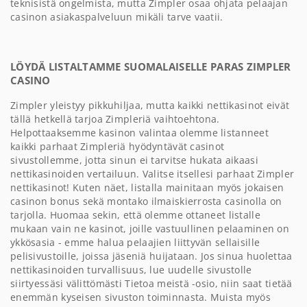
teknisistä ongelmista, mutta Zimpler osaa ohjata pelaajan
casinon asiakaspalveluun mikäli tarve vaatii.
LÖYDÄ LISTALTAMME SUOMALAISELLE PARAS ZIMPLER
CASINO
Zimpler yleistyy pikkuhiljaa, mutta kaikki nettikasinot eivät
tällä hetkellä tarjoa Zimpleriä vaihtoehtona.
Helpottaaksemme kasinon valintaa olemme listanneet
kaikki parhaat Zimpleriä hyödyntävät casinot
sivustollemme, jotta sinun ei tarvitse hukata aikaasi
nettikasinoiden vertailuun. Valitse itsellesi parhaat Zimpler
nettikasinot! Kuten näet, listalla mainitaan myös jokaisen
casinon bonus sekä montako ilmaiskierrosta casinolla on
tarjolla. Huomaa sekin, että olemme ottaneet listalle
mukaan vain ne kasinot, joille vastuullinen pelaaminen on
ykkösasia - emme halua pelaajien liittyvän sellaisille
pelisivustoille, joissa jäseniä huijataan. Jos sinua huolettaa
nettikasinoiden turvallisuus, lue uudelle sivustolle
siirtyessäsi välittömästi Tietoa meistä -osio, niin saat tietää
enemmän kyseisen sivuston toiminnasta. Muista myös