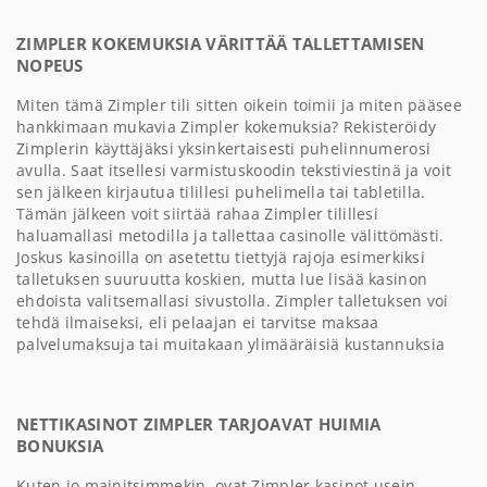
ZIMPLER KOKEMUKSIA VÄRITTÄÄ TALLETTAMISEN
NOPEUS
Miten tämä Zimpler tili sitten oikein toimii ja miten pääsee
hankkimaan mukavia Zimpler kokemuksia? Rekisteröidy
Zimplerin käyttäjäksi yksinkertaisesti puhelinnumerosi
avulla. Saat itsellesi varmistuskoodin tekstiviestinä ja voit
sen jälkeen kirjautua tilillesi puhelimella tai tabletilla.
Tämän jälkeen voit siirtää rahaa Zimpler tilillesi
haluamallasi metodilla ja tallettaa casinolle välittömästi.
Joskus kasinoilla on asetettu tiettyjä rajoja esimerkiksi
talletuksen suuruutta koskien, mutta lue lisää kasinon
ehdoista valitsemallasi sivustolla. Zimpler talletuksen voi
tehdä ilmaiseksi, eli pelaajan ei tarvitse maksaa
palvelumaksuja tai muitakaan ylimääräisiä kustannuksia
NETTIKASINOT ZIMPLER TARJOAVAT HUIMIA
BONUKSIA
Kuten jo mainitsimmekin, ovat Zimpler kasinot usein