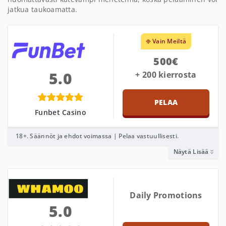
jatkua taukoamatta.
Vain Meiltä
500€
5.0
+ 200 kierrosta
PELAA
Funbet Casino
18+. Säännöt ja ehdot voimassa | Pelaa vastuullisesti.
Kasinopelit + vedonlyönti
Näytä Lisää
Tukee kryptomaksuja
Valtava bonustarjonta
Daily Promotions
5.0