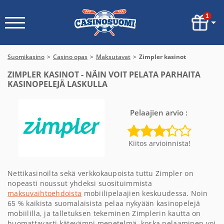
1
Suomikasino
Casino opas
Maksutavat
Zimpler kasinot
ZIMPLER KASINOT - NÄIN VOIT PELATA PARHAITA
KASINOPELEJÄ LASKULLA
Pelaajien arvio :
Kiitos arvioinnista!
Nettikasinoilta sekä verkkokaupoista tuttu Zimpler on
nopeasti noussut yhdeksi suosituimmista
maksuvaihtoehdoista
mobiilipelaajien keskuudessa. Noin
65 % kaikista suomalaisista pelaa nykyään kasinopelejä
mobiililla, ja talletuksen tekeminen Zimplerin kautta on
huomattavasti kätevämpi menetelmä, koska pelaaminen voi