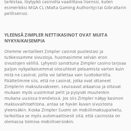
tarkistaa, löytyykö casinolta vaadittava lisenssi, kuten
esimerkiksi MGA CL (Malta Gaming Authority) tai Gibraltarin
pelilisenssi.
YLEENSÄ ZIMPLER NETTIKASINOT OVAT MUITA
NYKYAIKAISEMPIA
Olemme vertailleet Zimpler casinot puolestasi ja
tutkiessamme sivustoja, huomasimme selvän eron
sivustojen välillä. Lyhyesti sanottuna Zimpler casino tarjoaa
paljon nykyaikaisemmat olosuhteet pelaamista varten kuin
mitä ne casinot, joilla voi tallettaa vain luottokortilla.
Päättelimme siis, että ne casinot, jotka ovat ottaneet
Zimplerin maksutavakseen, seuraavat aikaansa ja ottavat
mukaan myös uusimmat pelit ja pysyvät muutenkin
mukana uusissa trendeissä. Jos siis Zimpler näkyy kasinon
maksuvaihtoehtona, antaa se hyvän kuvan sivustosta
yleensäkin. Koska Zimpler Suomi on mobiilimaksupalvelu,
tarkoittaa se myös automaattisesti sitä, että casinosta on
olemassa toimiva mobiiliversiokin.