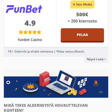
Vain Meiltä
500€
4.9
+ 200 kierrosta
PELAA
Funbet Casino
18+. Säännöt ja ehdot voimassa | Pelaa vastuullisesti.
Kasinopelit + vedonlyönti
Näytä Lisää
Tukee kryptomaksuja
Valtava bonustarjonta
MIKÄ TEKEE ALDERNEYSTÄ HOUKUTTELEVAN
KOHTEEN?