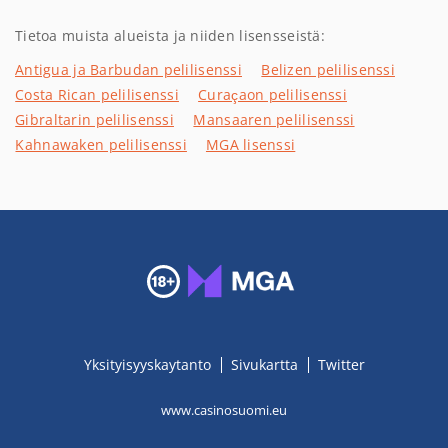
Tietoa muista alueista ja niiden lisensseistä:
Antigua ja Barbudan pelilisenssi
Belizen pelilisenssi
Costa Rican pelilisenssi
Curaçaon pelilisenssi
Gibraltarin pelilisenssi
Mansaaren pelilisenssi
Kahnawaken pelilisenssi
MGA lisenssi
Yksityisyyskaytanto
Sivukartta
Twitter
www.casinosuomi.eu