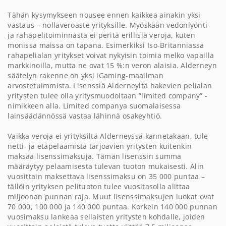
Tähän kysymykseen nousee ennen kaikkea ainakin yksi
vastaus – nollaveroaste yrityksille. Myöskään vedonlyönti-
ja rahapelitoiminnasta ei peritä erillisiä veroja, kuten
monissa maissa on tapana. Esimerkiksi Iso-Britanniassa
rahapelialan yritykset voivat nykyisin toimia melko vapailla
markkinoilla, mutta ne ovat 15 %:n veron alaisia. Alderneyn
säätelyn rakenne on yksi iGaming-maailman
arvostetuimmista. Lisenssiä Alderneyltä hakevien pelialan
yritysten tulee olla yritysmuodoltaan ”limited company” -
nimikkeen alla. Limited companya suomalaisessa
lainsäädännössä vastaa lähinnä osakeyhtiö.
Vaikka veroja ei yrityksiltä Alderneyssä kannetakaan, tule
netti- ja etäpelaamista tarjoavien yritysten kuitenkin
maksaa lisenssimaksuja. Tämän lisenssin summa
määräytyy pelaamisesta tulevan tuoton mukaisesti. Alin
vuosittain maksettava lisenssimaksu on 35 000 puntaa –
tällöin yrityksen pelituoton tulee vuositasolla alittaa
miljoonan punnan raja. Muut lisenssimaksujen luokat ovat
70 000, 100 000 ja 140 000 puntaa. Korkein 140 000 punnan
vuosimaksu lankeaa sellaisten yritysten kohdalle, joiden