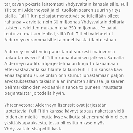
tarjoavan pokeria laittomasti Yhdysvaltain kansalaisille. Full
Tilt toimi Alderneyssä ja oli tuolloin saaren suurin yritys
alalla. Full Tiltin pelaajat menettivät pelitileillään olleet
rahansa – arviolta noin 60 miljoonaa Yhdysvaltain dollaria,
toisten arvioiden mukaan jopa 350 miljoonaa. Pelaajat
joutuivat maksumiehiksi, sillä Full Tilt oli valehdellut
Alderneyn viranomaisille taloudellisesta tilanteestaan.
Alderney on sittemin panostanut suuresti maineensa
palauttamiseen Full Tiltin romahtamisen jälkeen. Samalla
Alderneyn auditointijärjestelmä on korjattu takaamaan
ettei vastaavanlaisia tilanteita kuin Full Tiltin kanssa kävi,
enää tapahtuisi. Se onkin onnistunut lunastamaan paljon
arvostuksestaan takaisin alan ihmisten silmissä, ja saaren
pelimarkkinoiden voidaankin sanoa toipuneen ”mustasta
perjantaista” jo todella hyvin.
Yhteenvetona: Alderneyn lisenssit ovat järjestään
luotettavia. Full Tiltin kanssa käynyt tapaus nakertaa vielä
joidenkin mieltä, mutta kyse vaikuttaisi enemmänkin olleen
yksittäistapauksesta, jossa oli osittain kyse myös
Yhdysvaltain sisäpolitiikasta.