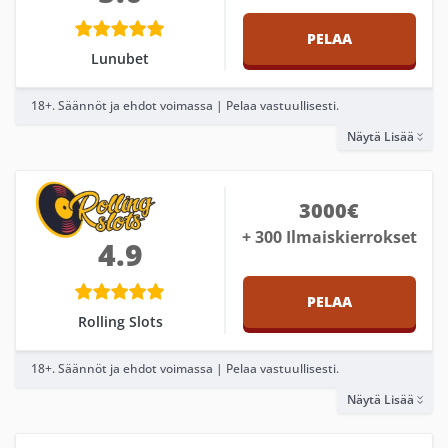
PELAA
Lunubet
18+. Säännöt ja ehdot voimassa | Pelaa vastuullisesti.
Laaja pelivalikoima +
Näytä Lisää
urheiluvedonlyönti
Muhkea tervetulopaketti kasinolle
ja vedonlyöntiin
3000€
Paljon maksutapoja, mukaan
+ 300 Ilmaiskierrokset
4.9
lukien krypto
VIP-ohjelma ja säännölliset
talletusbonustarjoukset
PELAA
Rolling Slots
18+. Säännöt ja ehdot voimassa | Pelaa vastuullisesti.
Yli 16 000 kasinopeliä
Näytä Lisää
Kryptomaksut mahdollisia
Runsaasti bonuksia