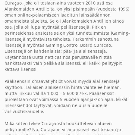
Curaçao, joka oli tosiaan aina vuoteen 2010 asti osa
Alankomaiden Antilleita, on yksi pisimpään (vuodesta 1996)
oman online-pelaamiseen laaditun lainsäädännön
omanneista alueista. Se oli Alankomaiden Antillien ainoa
osa, jolla oli lupa myöntää pelilisenssejä. Pitkien
perinteidensä ansiosta se on yksi tunnetuimmista iGaming-
lisenssejä myöntävistä tahoista. Tarkemmin sanottuna
lisenssejä myöntää Gaming Control Board Curacao.
Lisenssejä on kahdenlaisia: pää- ja alalisenssejä.
Käytännössä uutta netticasinoa perustavalle riittää
hankittavaksi vain pelkkä alalisenssi, eli kaikki pelityypit
kattava lisenssi.
Päälisenssin omaavat yhtiöt voivat myydä alalisenssejä
käyttöön. Tällaisen alalisenssin hinta vaihtelee hieman,
mutta liikkuu välillä 1 000 – 5 600 $ / kk. Päälisenssit
puolestaan ovat voimassa 5 vuoden ajanjakson ajan. Mikäli
lisenssiehdot täyttyvät, voidaan ne uusia uudelle
viisivuotiskaudelle.
Mikä sitten tekee Curaçaosta houkuttelevan alueen
peliyhtiöille? No, Curaçaon viranomaiset ovat tosiaan jo