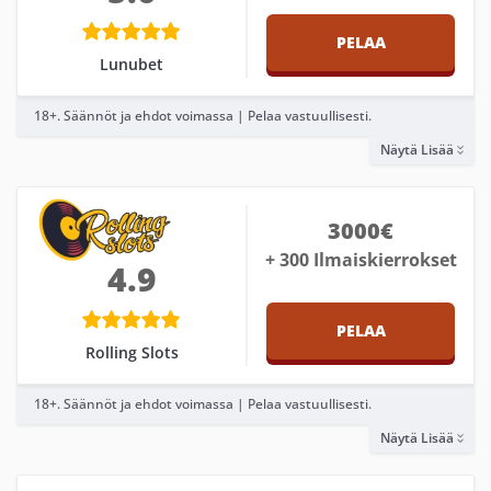
PELAA
Lunubet
18+. Säännöt ja ehdot voimassa | Pelaa vastuullisesti.
Laaja pelivalikoima +
Näytä Lisää
urheiluvedonlyönti
Muhkea tervetulopaketti kasinolle
ja vedonlyöntiin
3000€
Paljon maksutapoja, mukaan
+ 300 Ilmaiskierrokset
4.9
lukien krypto
VIP-ohjelma ja säännölliset
talletusbonustarjoukset
PELAA
Rolling Slots
18+. Säännöt ja ehdot voimassa | Pelaa vastuullisesti.
Yli 16 000 kasinopeliä
Näytä Lisää
Kryptomaksut mahdollisia
Runsaasti bonuksia