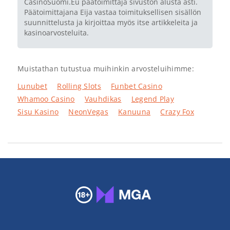
CasinoSuomi.Eu päätoimittaja sivuston alusta asti.
Päätoimittajana Eija vastaa toimituksellisen sisällön
suunnittelusta ja kirjoittaa myös itse artikkeleita ja
kasinoarvosteluita.
Muistathan tutustua muihinkin arvosteluihimme:
Lunubet
Rolling Slots
Funbet Casino
Whamoo Casino
Vauhdikas
Legend Play
Sisu Kasino
NeonVegas
Kanuuna
Crazy Fox