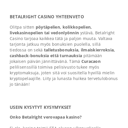
BETALRIGHT CASINO YHTEENVETO
Olitpa sitten
pöytäpelien, kolikkopelien,
livekasinopelien tai vedonlyönnin
ystävä, Betalright
Casino tarjoaa kaikkea tätä ja paljon muuta. Valtava
tarjonta jatkuu myös bonuksien puolella, sillä
tiedossa on sekä
talletusbonuksia, ilmaiskierroksia,
cashback-bonuksia että turnauksia
pitämään
jokaisen päivän jännittävänä. Tämä
Curacaon
pelilisenssillä toimiva pelisivusto tukee myös
kryptomaksuja, joten sitä voi suositella hyvillä mielin
kryptopelaajille. Liity ja lunasta huikea tervetulobonus
jo tänään!
USEIN KYSYTYT KYSYMYKSET
Onko Betalright verovapaa kasino?