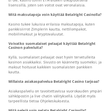
Ei ole, kasino toimii ETA-alueen ulkopuolisella
lisenssillä, joten sen voitot ovat veronalaisia.
Mitä maksutapoja voin käyttää Betalright Casinolla?
Kasino tukee lukuisia erilaisia maksutapoja, kuten
pankkisiirrot Zimplerin kautta, nettilompakot,
mobiilimaksut ja kryptovaluutat.
Voivatko suomalaiset pelaajat käyttää Betalright
Casinon palveluita?
Kyllä, suomalaiset pelaajat ovat hyvin tervetulleita
kasinon asiakkaiksi. Sivusto on käännetty suomeksi, ja
maksut hoituvat kaikkien suomalaisten pankkien
kautta.
Millaista asiakaspalvelua Betalright Casino tarjoaa?
Asiakaspalvelu on tavoitettavissa vuorokauden ympäri
sähköpostin ja live chatin välityksellä. Löydät myös
tarpeellista tietoa Ohjekeskuksesta.
Mitä pelejä voin pelata Betalright Casinolla?