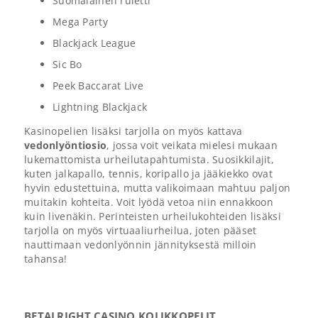
Suomalainen ruletti
Mega Party
Blackjack League
Sic Bo
Peek Baccarat Live
Lightning Blackjack
Kasinopelien lisäksi tarjolla on myös kattava
vedonlyöntiosio
, jossa voit veikata mielesi mukaan
lukemattomista urheilutapahtumista. Suosikkilajit,
kuten jalkapallo, tennis, koripallo ja jääkiekko ovat
hyvin edustettuina, mutta valikoimaan mahtuu paljon
muitakin kohteita. Voit lyödä vetoa niin ennakkoon
kuin livenäkin. Perinteisten urheilukohteiden lisäksi
tarjolla on myös virtuaaliurheilua, joten pääset
nauttimaan vedonlyönnin jännityksestä milloin
tahansa!
BETALRIGHT CASINO KOLIKKOPELIT