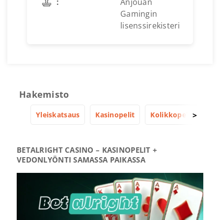
:
Anjouan
Gamingin
lisenssirekisteri
Hakemisto
Yleiskatsaus
Kasinopelit
Kolikkopelit
Bo
BETALRIGHT CASINO – KASINOPELIT +
VEDONLYÖNTI SAMASSA PAIKASSA