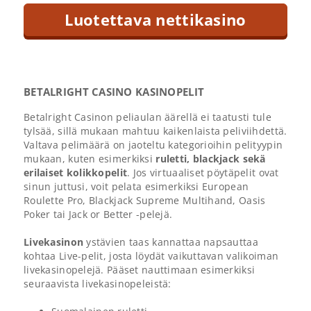
Luotettava nettikasino
BETALRIGHT CASINO KASINOPELIT
Betalright Casinon peliaulan äärellä ei taatusti tule
tylsää, sillä mukaan mahtuu kaikenlaista peliviihdettä.
Valtava pelimäärä on jaoteltu kategorioihin pelityypin
mukaan, kuten esimerkiksi
ruletti, blackjack sekä
erilaiset kolikkopelit
. Jos virtuaaliset pöytäpelit ovat
sinun juttusi, voit pelata esimerkiksi European
Roulette Pro, Blackjack Supreme Multihand, Oasis
Poker tai Jack or Better -pelejä.
Livekasinon
ystävien taas kannattaa napsauttaa
kohtaa Live-pelit, josta löydät vaikuttavan valikoiman
livekasinopelejä. Pääset nauttimaan esimerkiksi
seuraavista livekasinopeleistä: