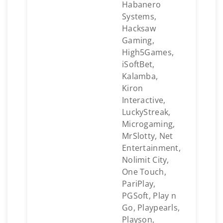
Habanero
Systems,
Hacksaw
Gaming,
High5Games,
iSoftBet,
Kalamba,
Kiron
Interactive,
LuckyStreak,
Microgaming,
MrSlotty, Net
Entertainment,
Nolimit City,
One Touch,
PariPlay,
PGSoft, Play n
Go, Playpearls,
Playson,