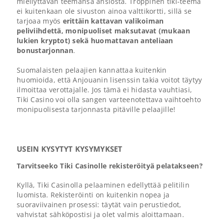
miellyttävän teemansa ansiosta. Troppinen tiki-teema
ei kuitenkaan ole sivuston ainoa valttikortti, sillä se
tarjoaa myös
erittäin kattavan valikoiman
peliviihdettä, monipuoliset maksutavat (mukaan
lukien kryptot) sekä huomattavan anteliaan
bonustarjonnan
.
Suomalaisten pelaajien kannattaa kuitenkin
huomioida, että Anjouanin lisenssin takia voitot täytyy
ilmoittaa verottajalle. Jos tämä ei hidasta vauhtiasi,
Tiki Casino voi olla sangen varteenotettava vaihtoehto
monipuolisesta tarjonnasta pitäville pelaajille!
USEIN KYSYTYT KYSYMYKSET
Tarvitseeko Tiki Casinolle rekisteröityä pelatakseen?
Kyllä, Tiki Casinolla pelaaminen edellyttää pelitilin
luomista. Rekisteröinti on kuitenkin nopea ja
suoraviivainen prosessi: täytät vain perustiedot,
vahvistat sähköpostisi ja olet valmis aloittamaan.