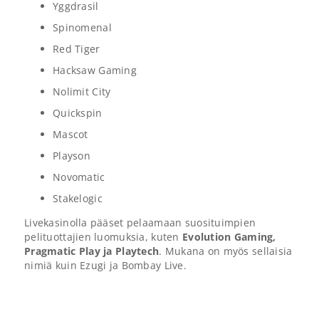
Yggdrasil
Spinomenal
Red Tiger
Hacksaw Gaming
Nolimit City
Quickspin
Mascot
Playson
Novomatic
Stakelogic
Livekasinolla pääset pelaamaan suosituimpien
pelituottajien luomuksia, kuten
Evolution Gaming,
Pragmatic Play ja Playtech
. Mukana on myös sellaisia
nimiä kuin Ezugi ja Bombay Live.