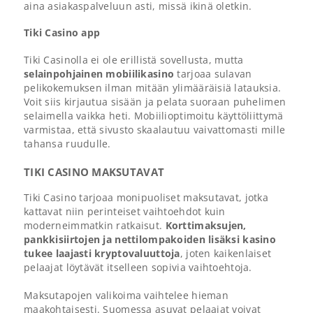
aina asiakaspalveluun asti, missä ikinä oletkin.
Tiki Casino app
Tiki Casinolla ei ole erillistä sovellusta, mutta
selainpohjainen mobiilikasino
tarjoaa sulavan
pelikokemuksen ilman mitään ylimääräisiä latauksia.
Voit siis kirjautua sisään ja pelata suoraan puhelimen
selaimella vaikka heti. Mobiilioptimoitu käyttöliittymä
varmistaa, että sivusto skaalautuu vaivattomasti mille
tahansa ruudulle.
TIKI CASINO MAKSUTAVAT
Tiki Casino tarjoaa monipuoliset maksutavat, jotka
kattavat niin perinteiset vaihtoehdot kuin
moderneimmatkin ratkaisut.
Korttimaksujen,
pankkisiirtojen ja nettilompakoiden lisäksi kasino
tukee laajasti kryptovaluuttoja
, joten kaikenlaiset
pelaajat löytävät itselleen sopivia vaihtoehtoja.
Maksutapojen valikoima vaihtelee hieman
maakohtaisesti. Suomessa asuvat pelaajat voivat