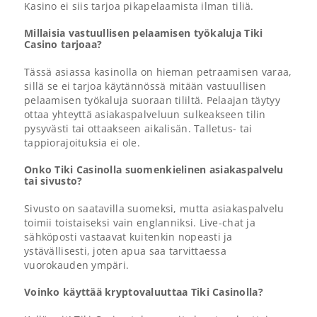
Kasino ei siis tarjoa pikapelaamista ilman tiliä.
Millaisia vastuullisen pelaamisen työkaluja Tiki
Casino tarjoaa?
Tässä asiassa kasinolla on hieman petraamisen varaa,
sillä se ei tarjoa käytännössä mitään vastuullisen
pelaamisen työkaluja suoraan tililtä. Pelaajan täytyy
ottaa yhteyttä asiakaspalveluun sulkeakseen tilin
pysyvästi tai ottaakseen aikalisän. Talletus- tai
tappiorajoituksia ei ole.
Onko Tiki Casinolla suomenkielinen asiakaspalvelu
tai sivusto?
Sivusto on saatavilla suomeksi, mutta asiakaspalvelu
toimii toistaiseksi vain englanniksi. Live-chat ja
sähköposti vastaavat kuitenkin nopeasti ja
ystävällisesti, joten apua saa tarvittaessa
vuorokauden ympäri.
Voinko käyttää kryptovaluuttaa Tiki Casinolla?