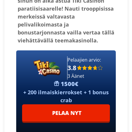
sinun on aika astua Tiki Casinon
paratiisisaarelle! Nauti trooppisissa
merkeissä valtavasta
pelivalikoimasta ja
bonustarjonnasta vailla vertaa tällä
viehättävällä teemakasinolla.
Pelaajien arvio:
3.8
3 Äänet
1500€
+ 200 ilmaiskierrokset + 1 bonus
crab
PELAA NYT