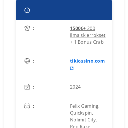
:
1500€
+ 200
Ilmaiskierrokset
+ 1 Bonus Crab
:
tikicasino.com
:
2024
:
Felix Gaming,
Quickspin,
Nolimit City,
Red Rake