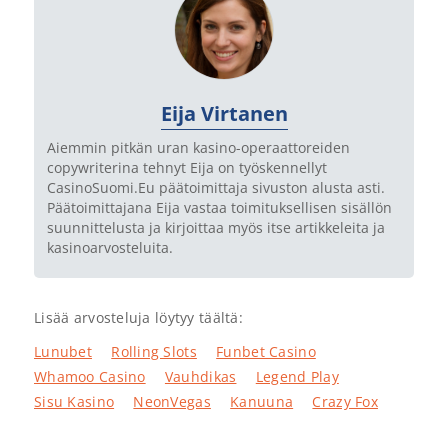
Eija Virtanen
Aiemmin pitkän uran kasino-operaattoreiden
copywriterina tehnyt Eija on työskennellyt
CasinoSuomi.Eu päätoimittaja sivuston alusta asti.
Päätoimittajana Eija vastaa toimituksellisen sisällön
suunnittelusta ja kirjoittaa myös itse artikkeleita ja
kasinoarvosteluita.
Lisää arvosteluja löytyy täältä:
Lunubet
Rolling Slots
Funbet Casino
Whamoo Casino
Vauhdikas
Legend Play
Sisu Kasino
NeonVegas
Kanuuna
Crazy Fox