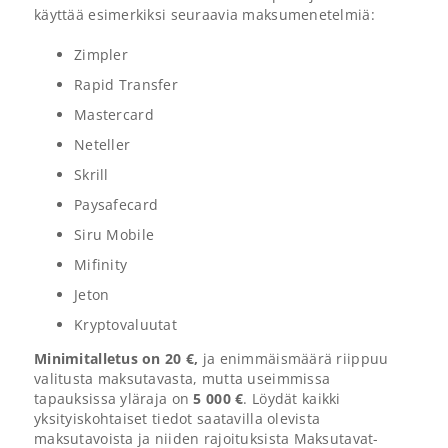
käyttää esimerkiksi seuraavia maksumenetelmiä:
Zimpler
Rapid Transfer
Mastercard
Neteller
Skrill
Paysafecard
Siru Mobile
Mifinity
Jeton
Kryptovaluutat
Minimitalletus on 20 €,
ja enimmäismäärä riippuu
valitusta maksutavasta, mutta useimmissa
tapauksissa yläraja on
5 000 €
. Löydät kaikki
yksityiskohtaiset tiedot saatavilla olevista
maksutavoista ja niiden rajoituksista Maksutavat-